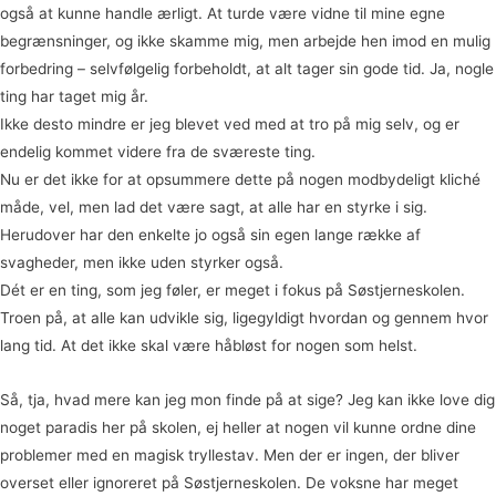
også at kunne handle ærligt. At turde være vidne til mine egne
begrænsninger, og ikke skamme mig, men arbejde hen imod en mulig
forbedring – selvfølgelig forbeholdt, at alt tager sin gode tid. Ja, nogle
ting har taget mig år.
Ikke desto mindre er jeg blevet ved med at tro på mig selv, og er
endelig kommet videre fra de sværeste ting.
Nu er det ikke for at opsummere dette på nogen modbydeligt kliché
måde, vel, men lad det være sagt, at alle har en styrke i sig.
Herudover har den enkelte jo også sin egen lange række af
svagheder, men ikke uden styrker også.
Dét er en ting, som jeg føler, er meget i fokus på Søstjerneskolen.
Troen på, at alle kan udvikle sig, ligegyldigt hvordan og gennem hvor
lang tid. At det ikke skal være håbløst for nogen som helst.
Så, tja, hvad mere kan jeg mon finde på at sige? Jeg kan ikke love dig
noget paradis her på skolen, ej heller at nogen vil kunne ordne dine
problemer med en magisk tryllestav. Men der er ingen, der bliver
overset eller ignoreret på Søstjerneskolen. De voksne har meget