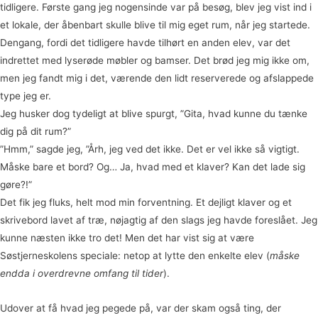
tidligere. Første gang jeg nogensinde var på besøg, blev jeg vist ind i
et lokale, der åbenbart skulle blive til mig eget rum, når jeg startede.
Dengang, fordi det tidligere havde tilhørt en anden elev, var det
indrettet med lyserøde møbler og bamser. Det brød jeg mig ikke om,
men jeg fandt mig i det, værende den lidt reserverede og afslappede
type jeg er.
Jeg husker dog tydeligt at blive spurgt, ”Gita, hvad kunne du tænke
dig på dit rum?”
”Hmm,” sagde jeg, ”Årh, jeg ved det ikke. Det er vel ikke så vigtigt.
Måske bare et bord? Og… Ja, hvad med et klaver? Kan det lade sig
gøre?!”
Det fik jeg fluks, helt mod min forventning. Et dejligt klaver og et
skrivebord lavet af træ, nøjagtig af den slags jeg havde foreslået. Jeg
kunne næsten ikke tro det! Men det har vist sig at være
Søstjerneskolens speciale: netop at lytte den enkelte elev (
måske
endda i overdrevne omfang til tider
).
Udover at få hvad jeg pegede på, var der skam også ting, der