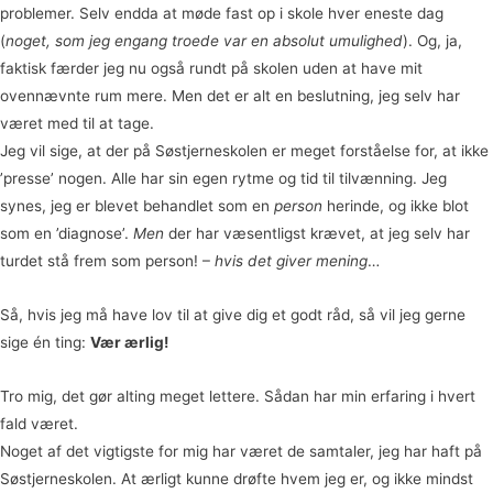
problemer. Selv endda at møde fast op i skole hver eneste dag
(
noget, som jeg engang troede var en absolut umulighed
). Og, ja,
faktisk færder jeg nu også rundt på skolen uden at have mit
ovennævnte rum mere. Men det er alt en beslutning, jeg selv har
været med til at tage.
Jeg vil sige, at der på Søstjerneskolen er meget forståelse for, at ikke
’presse’ nogen. Alle har sin egen rytme og tid til tilvænning. Jeg
synes, jeg er blevet behandlet som en
person
herinde, og ikke blot
som en ’diagnose’.
Men
der har væsentligst krævet, at jeg selv har
turdet stå frem som person! –
hvis det giver mening
…
Så, hvis jeg må have lov til at give dig et godt råd, så vil jeg gerne
sige én ting:
Vær ærlig!
Tro mig, det gør alting meget lettere. Sådan har min erfaring i hvert
fald været.
Noget af det vigtigste for mig har været de samtaler, jeg har haft på
Søstjerneskolen. At ærligt kunne drøfte hvem jeg er, og ikke mindst