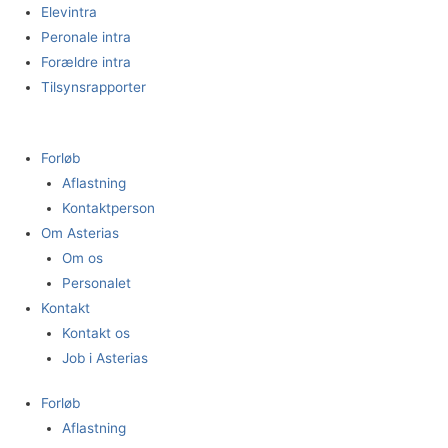
Gå
Elevintra
til
Peronale intra
indholdet
Forældre intra
Tilsynsrapporter
Forløb
Aflastning
Kontaktperson
Om Asterias
Om os
Personalet
Kontakt
Kontakt os
Job i Asterias
Forløb
Aflastning