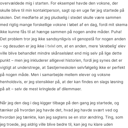
overvældede mig i starten. For eksempel havde den voksne, der
skulle blive til min kontaktperson, sagt op en uge før jeg startede på
skolen. Det medførte at jeg pludselig i stedet skulle være sammen
med rigtig mange forskellige voksne i løbet af en dag, fordi mit skema
ikke kunne fås til at hænge sammen på nogen andre måder. Puha!
Det problem tror jeg ikke sandsynligvis vil genopstå for nogen anden
– og desuden er jeg ikke i tvivl om, at en anden, mere ’skrøbelig’ elev
ville blive behandlet mindre skånselsløst end mig selv på lige dette
punkt – men jeg inkluderer alligevel historien, fordi jeg synes det er
vigtigt at understrege, at Søstjerneskolen selvfølgelig ikke er perfekt
på nogen måde. Men i samarbejde mellem elever og voksne
henholdsvis, er jeg stensikker på, at der kan findes en slags løsning
på alt – selv de mest kringlede af dilemmaer.
Når jeg den dag i dag kigger tilbage på den gang jeg startede, og
tænker på hvordan jeg havde det, hvad jeg havde svært ved og
hvordan jeg tænkte, kan jeg sagtens se en stor ændring. Ting, som
jeg troede, jeg aldrig ville blive bedre til, kan jeg nu klare uden