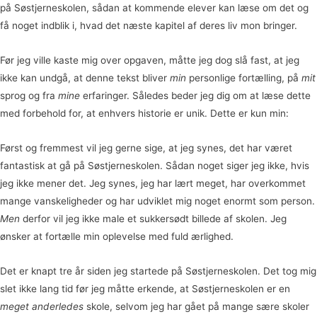
på Søstjerneskolen, sådan at kommende elever kan læse om det og
få noget indblik i, hvad det næste kapitel af deres liv mon bringer.
Før jeg ville kaste mig over opgaven, måtte jeg dog slå fast, at jeg
ikke kan undgå, at denne tekst bliver
min
personlige fortælling, på
mit
sprog og fra
mine
erfaringer. Således beder jeg dig om at læse dette
med forbehold for, at enhvers historie er unik. Dette er kun min:
Først og fremmest vil jeg gerne sige, at jeg synes, det har været
fantastisk at gå på Søstjerneskolen. Sådan noget siger jeg ikke, hvis
jeg ikke mener det. Jeg synes, jeg har lært meget, har overkommet
mange vanskeligheder og har udviklet mig noget enormt som person.
Men
derfor vil jeg ikke male et sukkersødt billede af skolen. Jeg
ønsker at fortælle min oplevelse med fuld ærlighed.
Det er knapt tre år siden jeg startede på Søstjerneskolen. Det tog mig
slet ikke lang tid før jeg måtte erkende, at Søstjerneskolen er en
meget anderledes
skole, selvom jeg har gået på mange sære skoler