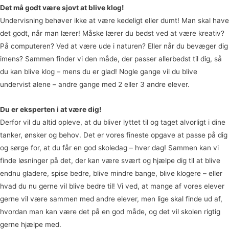
Det må godt være sjovt at blive klog!
Undervisning behøver ikke at være kedeligt eller dumt! Man skal have
det godt, når man lærer! Måske lærer du bedst ved at være kreativ?
På computeren? Ved at være ude i naturen? Eller når du bevæger dig
imens? Sammen finder vi den måde, der passer allerbedst til dig, så
du kan blive klog – mens du er glad! Nogle gange vil du blive
undervist alene – andre gange med 2 eller 3 andre elever.
Du er eksperten i at være dig!
Derfor vil du altid opleve, at du bliver lyttet til og taget alvorligt i dine
tanker, ønsker og behov. Det er vores fineste opgave at passe på dig
og sørge for, at du får en god skoledag – hver dag! Sammen kan vi
finde løsninger på det, der kan være svært og hjælpe dig til at blive
endnu gladere, spise bedre, blive mindre bange, blive klogere – eller
hvad du nu gerne vil blive bedre til! Vi ved, at mange af vores elever
gerne vil være sammen med andre elever, men lige skal finde ud af,
hvordan man kan være det på en god måde, og det vil skolen rigtig
gerne hjælpe med.