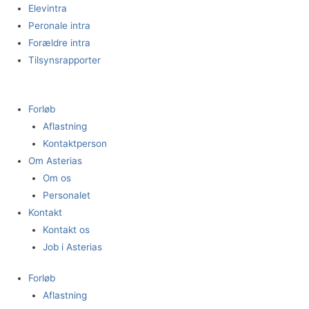
Gå
Elevintra
til
Peronale intra
indholdet
Forældre intra
Tilsynsrapporter
Forløb
Aflastning
Kontaktperson
Om Asterias
Om os
Personalet
Kontakt
Kontakt os
Job i Asterias
Forløb
Aflastning