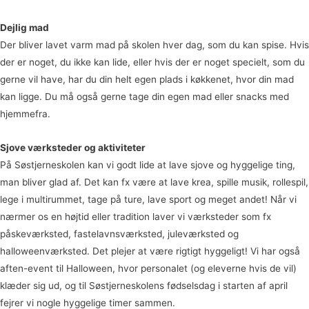
Dejlig mad
Der bliver lavet varm mad på skolen hver dag, som du kan spise. Hvis
der er noget, du ikke kan lide, eller hvis der er noget specielt, som du
gerne vil have, har du din helt egen plads i køkkenet, hvor din mad
kan ligge. Du må også gerne tage din egen mad eller snacks med
hjemmefra.
Sjove værksteder og aktiviteter
På Søstjerneskolen kan vi godt lide at lave sjove og hyggelige ting,
man bliver glad af. Det kan fx være at lave krea, spille musik, rollespil,
lege i multirummet, tage på ture, lave sport og meget andet! Når vi
nærmer os en højtid eller tradition laver vi værksteder som fx
påskeværksted, fastelavnsværksted, juleværksted og
halloweenværksted. Det plejer at være rigtigt hyggeligt! Vi har også
aften-event til Halloween, hvor personalet (og eleverne hvis de vil)
klæder sig ud, og til Søstjerneskolens fødselsdag i starten af april
fejrer vi nogle hyggelige timer sammen.