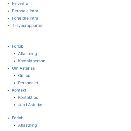
Gå
Elevintra
til
Peronale intra
indholdet
Forældre intra
Tilsynsrapporter
Forløb
Aflastning
Kontaktperson
Om Asterias
Om os
Personalet
Kontakt
Kontakt os
Job i Asterias
Forløb
Aflastning