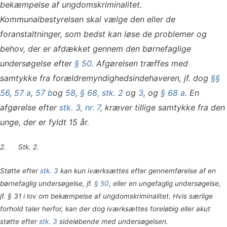
bekæmpelse af ungdomskriminalitet.
Kommunalbestyrelsen skal vælge den eller de
foranstaltninger, som bedst kan løse de problemer og
behov, der er afdækket gennem den børnefaglige
undersøgelse efter
§ 50
. Afgørelsen træffes med
samtykke fra forældremyndighedsindehaveren, jf. dog
§§
56
,
57 a
,
57 b
og
58
,
§ 68, stk. 2
og
3
, og
§ 68 a
. En
afgørelse efter
stk. 3, nr. 7
, kræver tillige samtykke fra den
unge, der er fyldt 15 år.
2. Stk. 2.
Støtte efter
stk. 3
kan kun iværksættes efter gennemførelse af en
børnefaglig undersøgelse, jf.
§ 50
, eller en ungefaglig undersøgelse,
jf. § 31 i lov om bekæmpelse af ungdomskriminalitet. Hvis særlige
forhold taler herfor, kan der dog iværksættes foreløbig eller akut
støtte efter
stk.
3
sideløbende med undersøgelsen.