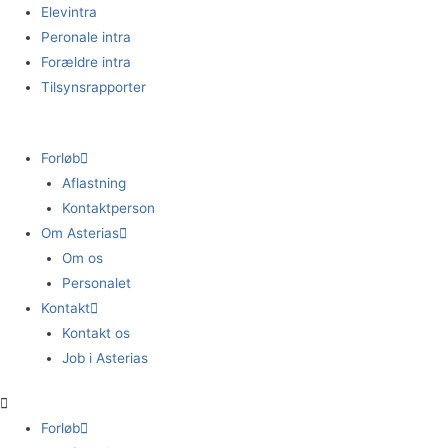
Gå
Elevintra
til
Peronale intra
indholdet
Forældre intra
Tilsynsrapporter
Forløb
Aflastning
Kontaktperson
Om Asterias
Om os
Personalet
Kontakt
Kontakt os
Job i Asterias
Forløb