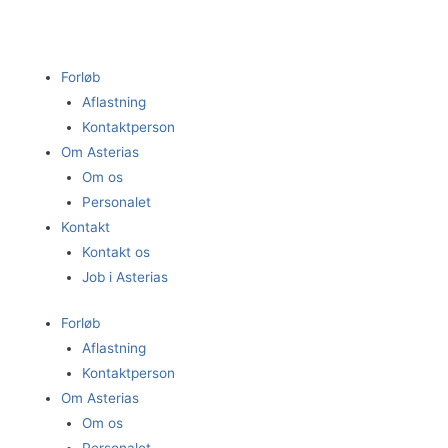
Gå
til
indholdet
Forløb
Aflastning
Kontaktperson
Om Asterias
Om os
Personalet
Kontakt
Kontakt os
Job i Asterias
Forløb
Aflastning
Kontaktperson
Om Asterias
Om os
Personalet