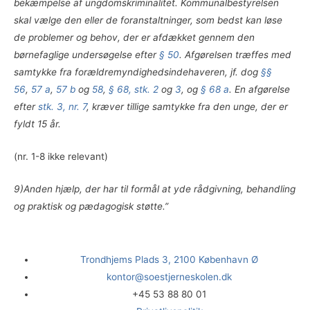
bekæmpelse af ungdomskriminalitet. Kommunalbestyrelsen
skal vælge den eller de foranstaltninger, som bedst kan løse
de problemer og behov, der er afdækket gennem den
børnefaglige undersøgelse efter
§ 50
. Afgørelsen træffes med
samtykke fra forældremyndighedsindehaveren, jf. dog
§§
56
,
57 a
,
57 b
og
58
,
§ 68, stk. 2
og
3
, og
§ 68 a
. En afgørelse
efter
stk. 3, nr. 7
, kræver tillige samtykke fra den unge, der er
fyldt 15 år.
(nr. 1-8 ikke relevant)
9)
Anden hjælp, der har til formål at yde rådgivning, behandling
og praktisk og pædagogisk støtte.”
Trondhjems Plads 3, 2100 København Ø
kontor@soestjerneskolen.dk
+45 53 88 80 01