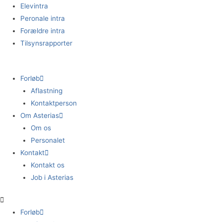
Gå
Elevintra
til
Peronale intra
indholdet
Forældre intra
Tilsynsrapporter
Forløb
Aflastning
Kontaktperson
Om Asterias
Om os
Personalet
Kontakt
Kontakt os
Job i Asterias
Forløb