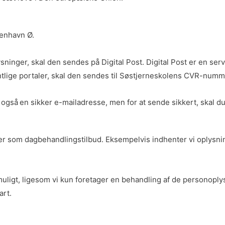
benhavn Ø.
ninger, skal den sendes på Digital Post. Digital Post er en serv
entlige portaler, skal den sendes til Søstjerneskolens CVR-num
 også en sikker e-mailadresse, men for at sende sikkert, skal d
ser som dagbehandlingstilbud. Eksempelvis indhenter vi oplysni
uligt, ligesom vi kun foretager en behandling af de personoplys
part.