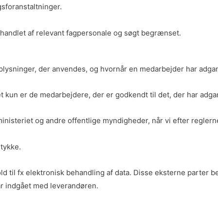
gsforanstaltninger.
ehandlet af relevant fagpersonale og søgt begrænset.
noplysninger, der anvendes, og hvornår en medarbejder har adga
et kun er de medarbejdere, der er godkendt til det, der har adg
inisteriet og andre offentlige myndigheder, når vi efter reglerne
mtykke.
d til fx elektronisk behandling af data. Disse eksterne parter 
har indgået med leverandøren.