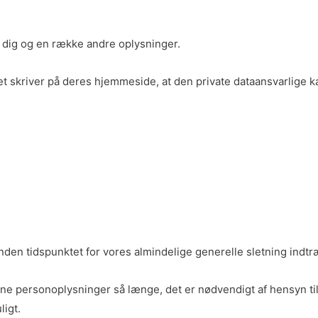
om dig og en række andre oplysninger.
et skriver på deres hjemmeside, at den private dataansvarlige k
, inden tidspunktet for vores almindelige generelle sletning indtr
ine personoplysninger så længe, det er nødvendigt af hensyn ti
ligt.