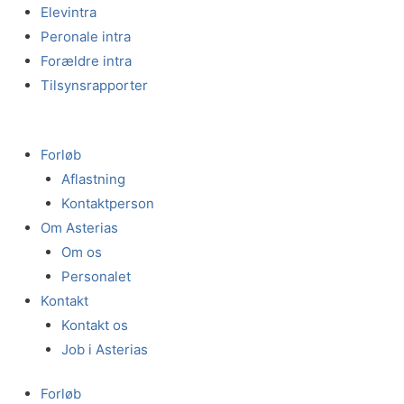
Gå
Elevintra
til
Peronale intra
indholdet
Forældre intra
Tilsynsrapporter
Forløb
Aflastning
Kontaktperson
Om Asterias
Om os
Personalet
Kontakt
Kontakt os
Job i Asterias
Forløb