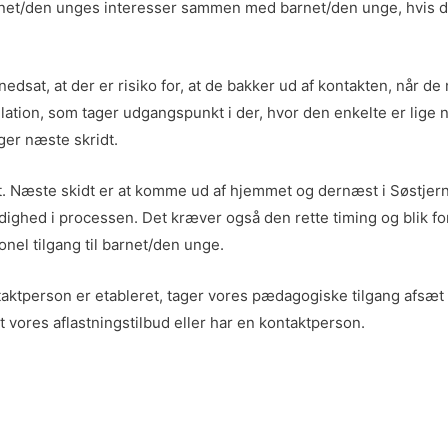
arnet/den unges interesser sammen med barnet/den unge, hvis d
dsat, at der er risiko for, at de bakker ud af kontakten, når de
elation, som tager udgangspunkt i der, hvor den enkelte er lige n
ger næste skridt.
met. Næste skidt er at komme ud af hjemmet og dernæst i Søstj
odighed i processen. Det kræver også den rette timing og blik f
nel tilgang til barnet/den unge.
taktperson er etableret, tager vores pædagogiske tilgang afsæt
 vores aflastningstilbud eller har en kontaktperson.