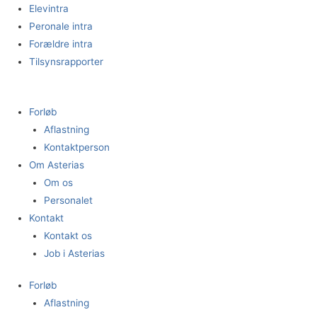
Gå
Elevintra
til
Peronale intra
indholdet
Forældre intra
Tilsynsrapporter
Forløb
Aflastning
Kontaktperson
Om Asterias
Om os
Personalet
Kontakt
Kontakt os
Job i Asterias
Forløb
Aflastning