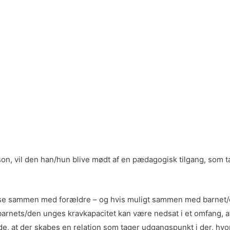
son, vil den han/hun blive mødt af en pædagogisk tilgang, som
gelse sammen med forældre – og hvis muligt sammen med barnet/de
t barnets/den unges kravkapacitet kan være nedsat i et omfang, a
nde, at der skabes en relation som tager udgangspunkt i der, hvo