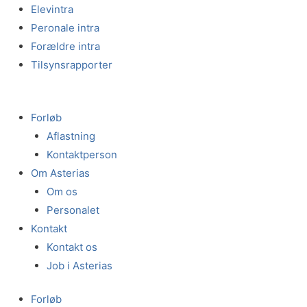
Gå
Elevintra
til
Peronale intra
indholdet
Forældre intra
Tilsynsrapporter
Forløb
Aflastning
Kontaktperson
Om Asterias
Om os
Personalet
Kontakt
Kontakt os
Job i Asterias
Forløb