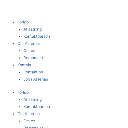
Gå
til
indholdet
Forløb
Aflastning
Kontaktperson
Om Asterias
Om os
Personalet
Kontakt
Kontakt os
Job i Asterias
Forløb
Aflastning
Kontaktperson
Om Asterias
Om os
Personalet