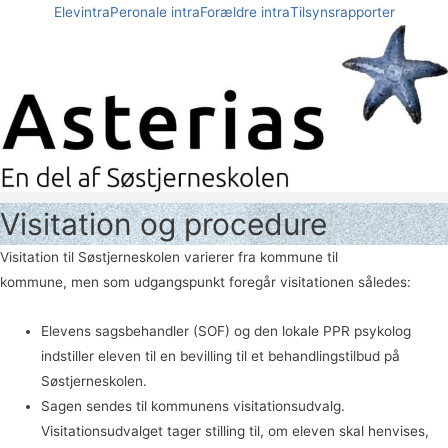
Gå
Elevintra
Peronale intra
Forældre intra
Tilsynsrapporter
til
indholdet
Visitation og procedure
Visitation til Søstjerneskolen varierer fra kommune til
kommune, men som udgangspunkt foregår visitationen således:
Elevens sagsbehandler (SOF) og den lokale PPR psykolog
indstiller eleven til en bevilling til et behandlingstilbud på
Søstjerneskolen.
Sagen sendes til kommunens visitationsudvalg.
Visitationsudvalget tager stilling til, om eleven skal henvises,